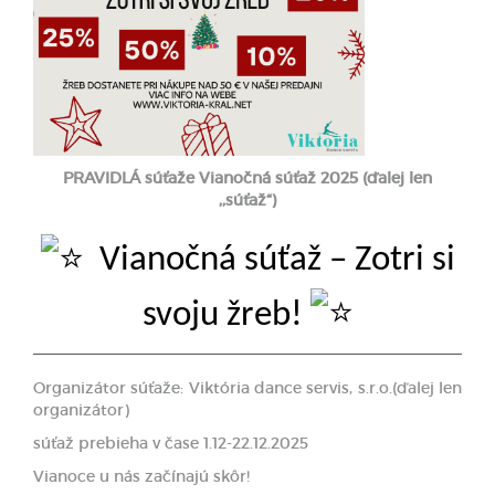
PRAVIDLÁ súťaže
Vianočná súťaž 202
5
(ďalej len
,,súťaž“)
Vianočná súťaž – Zotri si
svoju žreb!
Organizátor súťaže: Viktória dance servis, s.r.o.(ďalej len
organizátor)
súťaž prebieha v čase 1.12-22.12.2025
Vianoce u nás začínajú skôr!