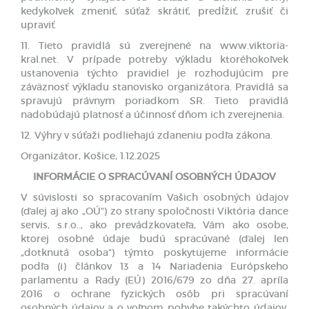
kedykoľvek zmeniť, súťaž skrátiť, predĺžiť, zrušiť či
upraviť.
11. Tieto pravidlá sú zverejnené na www.viktoria-
kral.net. V prípade potreby výkladu ktoréhokoľvek
ustanovenia týchto pravidiel je rozhodujúcim pre
záväznosť výkladu stanovisko organizátora. Pravidlá sa
spravujú právnym poriadkom SR. Tieto pravidlá
nadobúdajú platnosť a účinnosť dňom ich zverejnenia.
12. Výhry v súťaži podliehajú zdaneniu podľa zákona.
Organizátor, Košice, 1.12.2025
INFORMÁCIE O SPRACÚVANÍ OSOBNÝCH ÚDAJOV
V súvislosti so spracovaním Vašich osobných údajov
(ďalej aj ako „OÚ“) zo strany spoločnosti Viktória dance
servis, s.r.o.., ako prevádzkovateľa, Vám ako osobe,
ktorej osobné údaje budú spracúvané (ďalej len
„dotknutá osoba“) týmto poskytujeme informácie
podľa (i) článkov 13 a 14 Nariadenia Európskeho
parlamentu a Rady (EÚ) 2016/679 zo dňa 27. apríla
2016 o ochrane fyzických osôb pri spracúvaní
osobných údajov a o voľnom pohybe takýchto údajov,