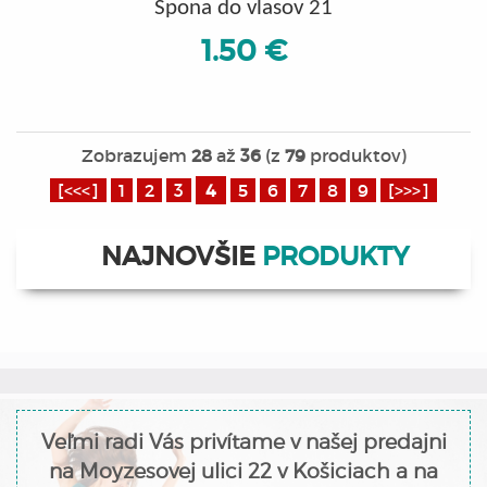
Spona do vlasov 21
1.50 €
Zobrazujem
28
až
36
(z
79
produktov)
[<<<]
1
2
3
4
5
6
7
8
9
[>>>]
NAJNOVŠIE
PRODUKTY
Veľmi radi Vás privítame v našej predajni
na Moyzesovej ulici 22 v Košiciach a na