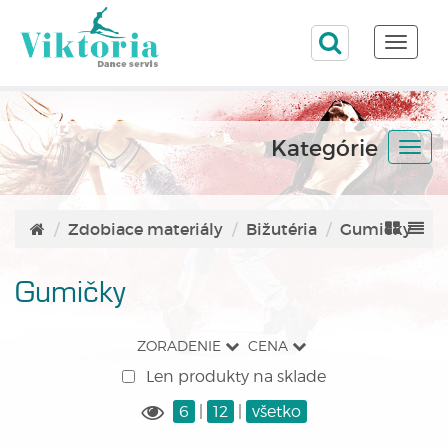
Toggle
naviga
Kategórie
Togg
navi
Zdobiace materiály
Bižutéria
Gumičky
Gumičky
ZORADENIE
CENA
Len produkty na sklade
6
|
12
|
všetko