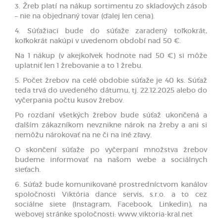
3. Žreb platí na nákup sortimentu zo skladových zásob
– nie na objednaný tovar (ďalej len cena).
4. Súťažiaci bude do súťaže zaradený toľkokrát,
koľkokrát nakúpi v uvedenom období nad 50 €.
Na 1 nákup (v akejkoľvek hodnote nad 50 €) si môže
uplatniť len 1 žrebovanie a to 1 žrebu.
5. Počet žrebov na celé obdobie súťaže je 40 ks. Súťaž
teda trvá do uvedeného dátumu, tj. 22.12.2025 alebo do
vyčerpania počtu kusov žrebov.
Po rozdaní všetkých žrebov bude súťaž ukončená a
ďalším zákazníkom nevznikne nárok na žreby a ani si
nemôžu nárokovať na ne či na iné zľavy.
O skončení súťaže po vyčerpaní množstva žrebov
budeme informovať na našom webe a sociálnych
sieťach.
6. Súťaž bude komunikované prostredníctvom kanálov
spoločnosti Viktória dance servis, s.r.o. a to cez
sociálne siete (Instagram, Facebook, Linkedin), na
webovej stránke spoločnosti: www.viktoria-kral.net