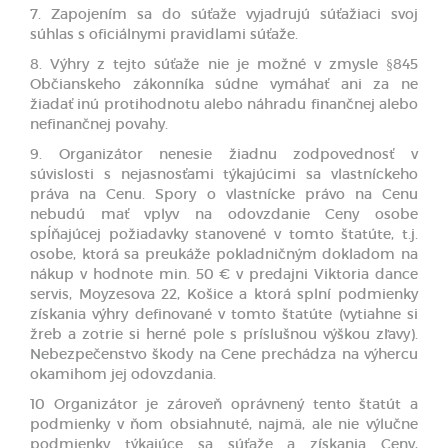
7. Zapojením sa do súťaže vyjadrujú súťažiaci svoj
súhlas s oficiálnymi pravidlami súťaže.
8. Výhry z tejto súťaže nie je možné v zmysle §845
Občianskeho zákonníka súdne vymáhať ani za ne
žiadať inú protihodnotu alebo náhradu finančnej alebo
nefinančnej povahy.
9. Organizátor nenesie žiadnu zodpovednosť v
súvislosti s nejasnosťami týkajúcimi sa vlastníckeho
práva na Cenu. Spory o vlastnícke právo na Cenu
nebudú mať vplyv na odovzdanie Ceny osobe
spĺňajúcej požiadavky stanovené v tomto štatúte, t.j.
osobe, ktorá sa preukáže pokladničným dokladom na
nákup v hodnote min. 50 € v predajni Viktoria dance
servis, Moyzesova 22, Košice a ktorá splní podmienky
získania výhry definované v tomto štatúte (vytiahne si
žreb a zotrie si herné pole s príslušnou výškou zľavy).
Nebezpečenstvo škody na Cene prechádza na výhercu
okamihom jej odovzdania.
10 Organizátor je zároveň oprávnený tento štatút a
podmienky v ňom obsiahnuté, najmä, ale nie výlučne
podmienky týkajúce sa súťaže a získania Ceny,