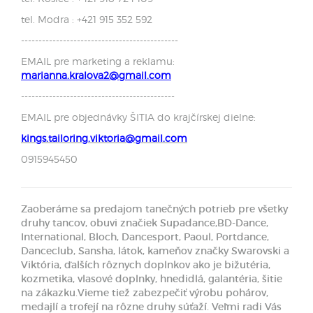
tel. Modra : +421 915 352 592
---------------------------------------------
EMAIL pre marketing a reklamu:
marianna.kralova2@gmail.com
--------------------------------------------
EMAIL pre objednávky ŠITIA do krajčírskej dielne:
kings.tailoring.viktoria@gmail.com
0915945450
Zaoberáme sa predajom tanečných potrieb pre všetky
druhy tancov, obuvi značiek Supadance,BD-Dance,
International, Bloch, Dancesport, Paoul, Portdance,
Danceclub, Sansha, látok, kameňov značky Swarovski a
Viktória, ďalších rôznych doplnkov ako je bižutéria,
kozmetika, vlasové doplnky, hnedidlá, galantéria, šitie
na zákazku.Vieme tiež zabezpečiť výrobu pohárov,
medajlí a trofejí na rôzne druhy súťaží. Veľmi radi Vás