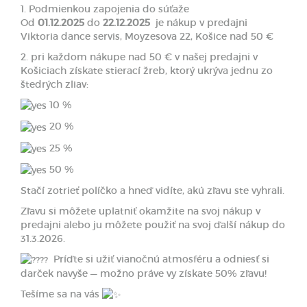
1. Podmienkou zapojenia do súťaže
Od
01.12.2025
do
22.12.2025
je nákup v predajni
Viktoria dance servis, Moyzesova 22, Košice nad 50 €
2. pri každom nákupe nad 50 € v našej predajni v
Košiciach získate stierací žreb, ktorý ukrýva jednu zo
štedrých zliav:
10 %
20 %
25 %
50 %
Stačí zotrieť políčko a hneď vidíte, akú zľavu ste vyhrali.
Zľavu si môžete uplatniť okamžite na svoj nákup v
predajni alebo ju môžete použiť na svoj ďalší nákup do
31.3.2026.
Príďte si užiť vianočnú atmosféru a odniesť si
darček navyše — možno práve vy získate 50% zľavu!
Tešíme sa na vás