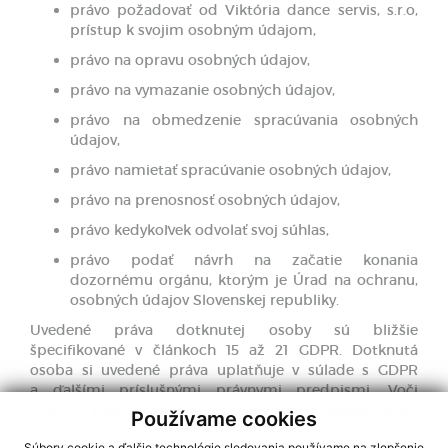
právo požadovať od Viktória dance servis, s.r.o,
prístup k svojim osobným údajom,
právo na opravu osobných údajov,
právo na vymazanie osobných údajov,
právo na obmedzenie spracúvania osobných
údajov,
právo namietať spracúvanie osobných údajov,
právo na prenosnosť osobných údajov,
právo kedykoľvek odvolať svoj súhlas,
právo podať návrh na začatie konania
dozornému orgánu, ktorým je Úrad na ochranu,
osobných údajov Slovenskej republiky.
Uvedené práva dotknutej osoby sú bližšie
špecifikované v článkoch 15 až 21 GDPR. Dotknutá
osoba si uvedené práva uplatňuje v súlade s GDPR
a ďalšími príslušnými právnymi predpismi. Voči
Viktória dance servis, s.r.o, si dotknutá osoba môže
Používame cookies
svoje práva uplatniť prostredníctvom písomnej
Súbory cookie a ďalšie technológie sledovania používame na zlepšenie