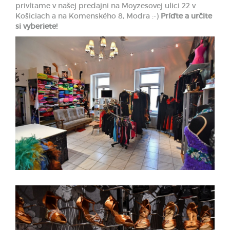
privítame v našej predajni na Moyzesovej ulici 22 v
Košiciach a na Komenského 8, Modra :-)
Príďte a určite
si vyberiete!