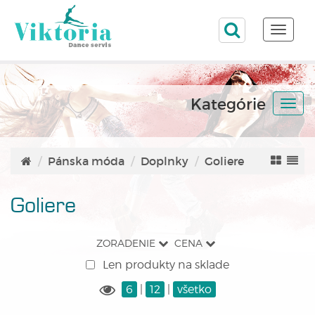
Toggle
naviga
Kategórie
Togg
navi
Pánska móda
Doplnky
Goliere
Goliere
ZORADENIE
CENA
Len produkty na sklade
6
|
12
|
všetko