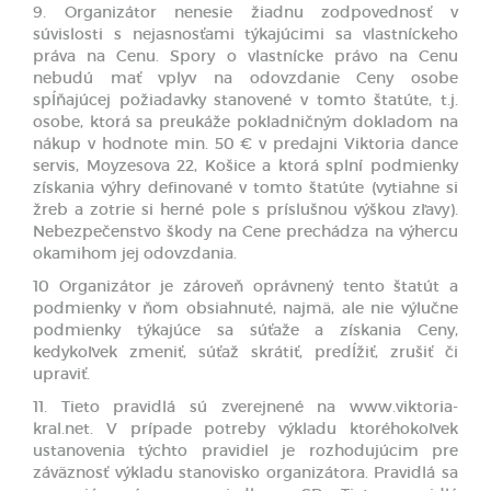
9. Organizátor nenesie žiadnu zodpovednosť v
súvislosti s nejasnosťami týkajúcimi sa vlastníckeho
práva na Cenu. Spory o vlastnícke právo na Cenu
nebudú mať vplyv na odovzdanie Ceny osobe
spĺňajúcej požiadavky stanovené v tomto štatúte, t.j.
osobe, ktorá sa preukáže pokladničným dokladom na
nákup v hodnote min. 50 € v predajni Viktoria dance
servis, Moyzesova 22, Košice a ktorá splní podmienky
získania výhry definované v tomto štatúte (vytiahne si
žreb a zotrie si herné pole s príslušnou výškou zľavy).
Nebezpečenstvo škody na Cene prechádza na výhercu
okamihom jej odovzdania.
10 Organizátor je zároveň oprávnený tento štatút a
podmienky v ňom obsiahnuté, najmä, ale nie výlučne
podmienky týkajúce sa súťaže a získania Ceny,
kedykoľvek zmeniť, súťaž skrátiť, predĺžiť, zrušiť či
upraviť.
11. Tieto pravidlá sú zverejnené na www.viktoria-
kral.net. V prípade potreby výkladu ktoréhokoľvek
ustanovenia týchto pravidiel je rozhodujúcim pre
záväznosť výkladu stanovisko organizátora. Pravidlá sa