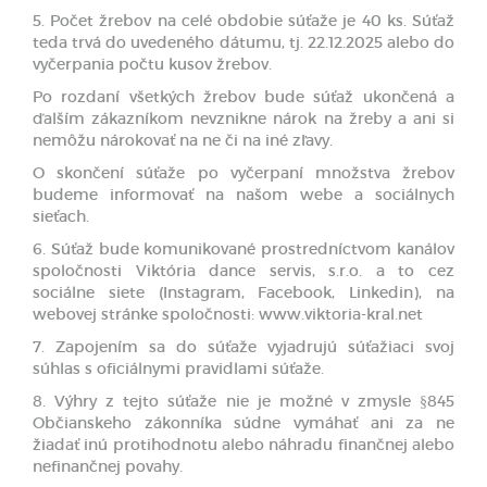
5. Počet žrebov na celé obdobie súťaže je 40 ks. Súťaž
teda trvá do uvedeného dátumu, tj. 22.12.2025 alebo do
vyčerpania počtu kusov žrebov.
Po rozdaní všetkých žrebov bude súťaž ukončená a
ďalším zákazníkom nevznikne nárok na žreby a ani si
nemôžu nárokovať na ne či na iné zľavy.
O skončení súťaže po vyčerpaní množstva žrebov
budeme informovať na našom webe a sociálnych
sieťach.
6. Súťaž bude komunikované prostredníctvom kanálov
spoločnosti Viktória dance servis, s.r.o. a to cez
sociálne siete (Instagram, Facebook, Linkedin), na
webovej stránke spoločnosti: www.viktoria-kral.net
7. Zapojením sa do súťaže vyjadrujú súťažiaci svoj
súhlas s oficiálnymi pravidlami súťaže.
8. Výhry z tejto súťaže nie je možné v zmysle §845
Občianskeho zákonníka súdne vymáhať ani za ne
žiadať inú protihodnotu alebo náhradu finančnej alebo
nefinančnej povahy.