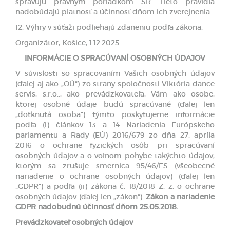
spravujú právnym poriadkom SR. Tieto pravidlá
nadobúdajú platnosť a účinnosť dňom ich zverejnenia.
12. Výhry v súťaži podliehajú zdaneniu podľa zákona.
Organizátor, Košice, 1.12.2025
INFORMÁCIE O SPRACÚVANÍ OSOBNÝCH ÚDAJOV
V súvislosti so spracovaním Vašich osobných údajov
(ďalej aj ako „OÚ“) zo strany spoločnosti Viktória dance
servis, s.r.o.., ako prevádzkovateľa, Vám ako osobe,
ktorej osobné údaje budú spracúvané (ďalej len
„dotknutá osoba“) týmto poskytujeme informácie
podľa (i) článkov 13 a 14 Nariadenia Európskeho
parlamentu a Rady (EÚ) 2016/679 zo dňa 27. apríla
2016 o ochrane fyzických osôb pri spracúvaní
osobných údajov a o voľnom pohybe takýchto údajov,
ktorým sa zrušuje smernica 95/46/ES (všeobecné
nariadenie o ochrane osobných údajov) (ďalej len
„GDPR“) a podľa (ii) zákona č. 18/2018 Z. z. o ochrane
osobných údajov (ďalej len „zákon“).
Zákon a nariadenie
GDPR nadobudnú účinnosť dňom 25.05.2018.
Prevádzkovateľ osobných údajov