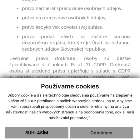
právo namietať spracúvanie osobných údajov,
právo na prenosnosť osobných údajov,
právo kedykoľvek odvolať svoj súhlas,
právo podať návrh na začatie konania
dozornému orgánu, ktorým je Úrad na ochranu,
osobných údajov Slovenskej republiky.
Uvedené práva dotknutej osoby sú bližšie
špecifikované v článkoch 15 až 21 GDPR. Dotknutá
osoba si uvedené práva uplatňuje v súlade s GDPR
a ďalšími príslušnými právnymi predpismi. Voči
Viktória dance servis, s.r.o, si dotknutá osoba môže
Používame cookies
svoje práva uplatniť prostredníctvom písomnej
Súbory cookie a ďalšie technológie sledovania používame na zlepšenie
žiadosti alebo elektronickými prostriedkami. Ak o to
vášho zážitku z prehliadania našich webových stránok, na to, aby sme
požiada dotknutá osoba, informácie môže
vám zobrazovali prispôsobený obsah a cielené reklamy, na analýzu
prevádzkovateľ poskytnúť aj ústne, ak dotknutá osoba
návštevnosti našich webových stránok a na pochopenie toho, odkiaľ naši
preukáže svoju totožnosť iným spôsobom.
návštevníci prichádzajú.
V prípade záujmu o podrobnejšie informácie nás
neváhajte kontaktovať e-mailom na
SÚHLASÍM
Odmietam
marianna.kralova2@gmail.com.