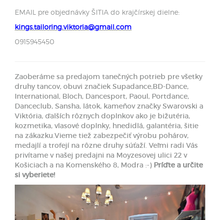
EMAIL pre objednávky ŠITIA do krajčírskej dielne:
kings.tailoring.viktoria@gmail.com
0915945450
Zaoberáme sa predajom tanečných potrieb pre všetky
druhy tancov, obuvi značiek Supadance,BD-Dance,
International, Bloch, Dancesport, Paoul, Portdance,
Danceclub, Sansha, látok, kameňov značky Swarovski a
Viktória, ďalších rôznych doplnkov ako je bižutéria,
kozmetika, vlasové doplnky, hnedidlá, galantéria, šitie
na zákazku.Vieme tiež zabezpečiť výrobu pohárov,
medajlí a trofejí na rôzne druhy súťaží. Veľmi radi Vás
privítame v našej predajni na Moyzesovej ulici 22 v
Košiciach a na Komenského 8, Modra :-)
Príďte a určite
si vyberiete!