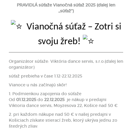
PRAVIDLÁ súťaže
Vianočná súťaž 202
5
(ďalej len
,,súťaž“)
Vianočná súťaž – Zotri si
svoju žreb!
Organizátor súťaže: Viktória dance servis, s.r.o.(ďalej len
organizátor)
súťaž prebieha v čase 1.12-22.12.2025
Vianoce u nás začínajú skôr!
1. Podmienkou zapojenia do súťaže
Od
01.12.2025
do
22.12.2025
je nákup v predajni
Viktoria dance servis, Moyzesova 22, Košice nad 50 €
2. pri každom nákupe nad 50 € v našej predajni v
Košiciach získate stierací žreb, ktorý ukrýva jednu zo
štedrých zliav: