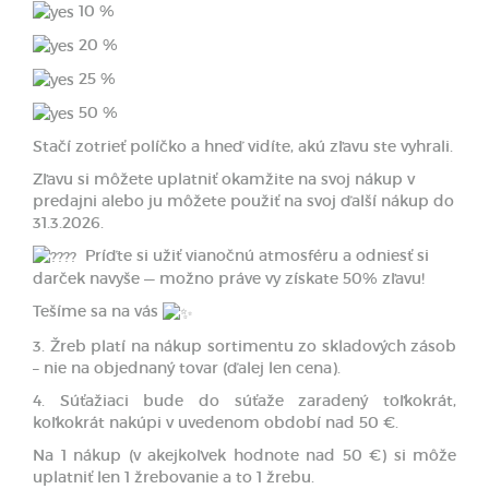
10 %
20 %
25 %
50 %
Stačí zotrieť políčko a hneď vidíte, akú zľavu ste vyhrali.
Zľavu si môžete uplatniť okamžite na svoj nákup v
predajni alebo ju môžete použiť na svoj ďalší nákup do
31.3.2026.
Príďte si užiť vianočnú atmosféru a odniesť si
darček navyše — možno práve vy získate 50% zľavu!
Tešíme sa na vás
3. Žreb platí na nákup sortimentu zo skladových zásob
– nie na objednaný tovar (ďalej len cena).
4. Súťažiaci bude do súťaže zaradený toľkokrát,
koľkokrát nakúpi v uvedenom období nad 50 €.
Na 1 nákup (v akejkoľvek hodnote nad 50 €) si môže
uplatniť len 1 žrebovanie a to 1 žrebu.