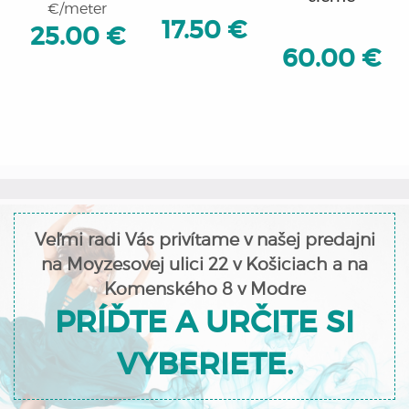
€/meter
17.50 €
25.00 €
60.00 €
Veľmi radi Vás privítame v našej predajni
na Moyzesovej ulici 22 v Košiciach a na
Komenského 8 v Modre
PRÍĎTE A URČITE SI
VYBERIETE.