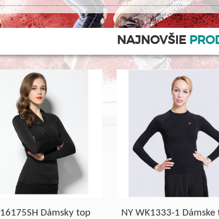
NAJNOVŠIE
PRO
 16175SH Dámsky top
NY WK1333-1 Dámske t