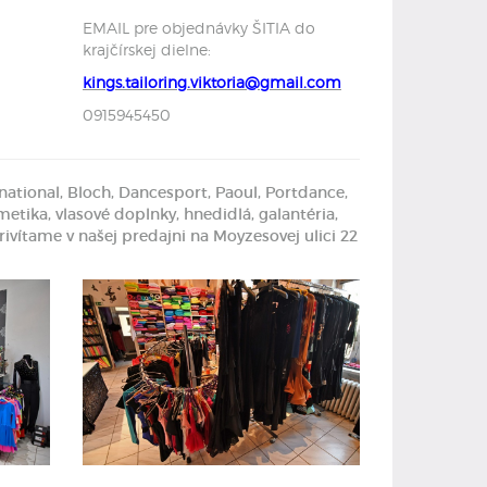
EMAIL pre objednávky ŠITIA do
krajčírskej dielne:
kings.tailoring.viktoria@gmail.com
0915945450
tional, Bloch, Dancesport, Paoul, Portdance,
etika, vlasové doplnky, hnedidlá, galantéria,
rivítame v našej predajni na Moyzesovej ulici 22