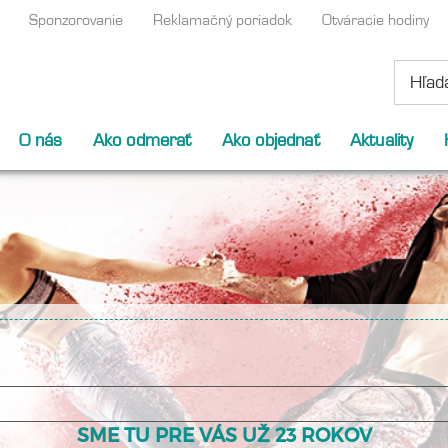
Sponzorovanie
Reklamačný poriadok
Otváracie hodiny
O nás
Ako odmerať
Ako objednať
Aktuality
SME TU PRE VÁS UŽ 23 ROKOV