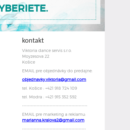
YBERIETE.
kontakt
Viktoria dance servis s.r.o.
Moyzesova 22
Košice
EMAIL pre objednávky do predajne:
objednavky.viktoria@gmail.com
tel. Košice : +421 918 724 109
tel. Modra : +421 915 352 592
---------------------------------------------
EMAIL pre marketing a reklamu:
marianna.kralova2@gmail.com
--------------------------------------------