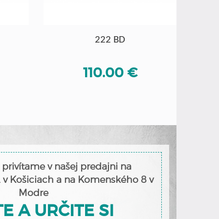
222 BD
110.00 €
 privítame v našej predajni na
2 v Košiciach a na Komenského 8 v
Modre
E A URČITE SI