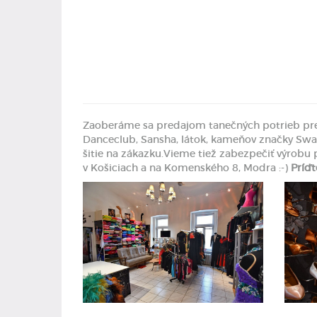
Zaoberáme sa predajom tanečných potrieb pre v
Danceclub, Sansha, látok, kameňov značky Swarov
šitie na zákazku.Vieme tiež zabezpečiť výrobu p
v Košiciach a na Komenského 8, Modra :-)
Príďt