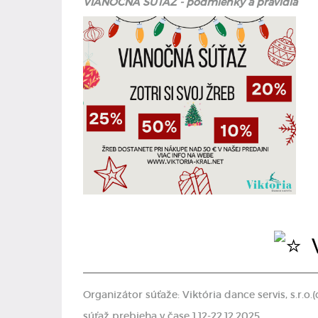
VIANOČNÁ SÚŤAŽ - podmienky a pravidlá
V
Organizátor súťaže: Viktória dance servis, s.r.o.
súťaž prebieha v čase 1.12-22.12.2025