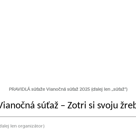
PRAVIDLÁ súťaže
Vianočná súťaž 202
5
(ďalej len ,,súťaž“)
ianočná súťaž – Zotri si svoju žre
(ďalej len organizátor)