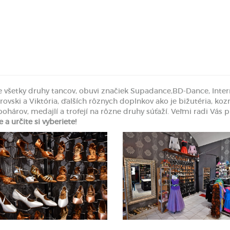
šetky druhy tancov, obuvi značiek Supadance,BD-Dance, Interna
ski a Viktória, ďalších rôznych doplnkov ako je bižutéria, kozm
ohárov, medajlí a trofejí na rôzne druhy súťaží. Veľmi radi Vás p
e a určite si vyberiete!