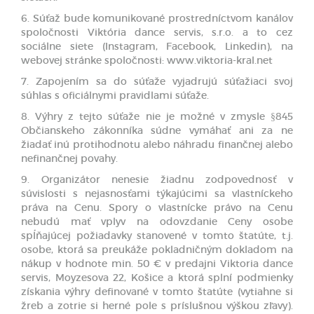
6. Súťaž bude komunikované prostredníctvom kanálov
spoločnosti Viktória dance servis, s.r.o. a to cez
sociálne siete (Instagram, Facebook, Linkedin), na
webovej stránke spoločnosti: www.viktoria-kral.net
7. Zapojením sa do súťaže vyjadrujú súťažiaci svoj
súhlas s oficiálnymi pravidlami súťaže.
8. Výhry z tejto súťaže nie je možné v zmysle §845
Občianskeho zákonníka súdne vymáhať ani za ne
žiadať inú protihodnotu alebo náhradu finančnej alebo
nefinančnej povahy.
9. Organizátor nenesie žiadnu zodpovednosť v
súvislosti s nejasnosťami týkajúcimi sa vlastníckeho
práva na Cenu. Spory o vlastnícke právo na Cenu
nebudú mať vplyv na odovzdanie Ceny osobe
spĺňajúcej požiadavky stanovené v tomto štatúte, t.j.
osobe, ktorá sa preukáže pokladničným dokladom na
nákup v hodnote min. 50 € v predajni Viktoria dance
servis, Moyzesova 22, Košice a ktorá splní podmienky
získania výhry definované v tomto štatúte (vytiahne si
žreb a zotrie si herné pole s príslušnou výškou zľavy).