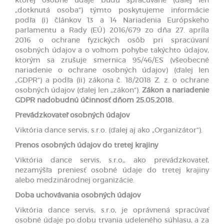
„dotknutá osoba“) týmto poskytujeme informácie
podľa (i) článkov 13 a 14 Nariadenia Európskeho
parlamentu a Rady (EÚ) 2016/679 zo dňa 27. apríla
2016 o ochrane fyzických osôb pri spracúvaní
osobných údajov a o voľnom pohybe takýchto údajov,
ktorým sa zrušuje smernica 95/46/ES (všeobecné
nariadenie o ochrane osobných údajov) (ďalej len
„GDPR“) a podľa (ii) zákona č. 18/2018 Z. z. o ochrane
osobných údajov (ďalej len „zákon“).
Zákon a nariadenie
GDPR nadobudnú účinnosť dňom 25.05.2018.
Prevádzkovateľ osobných údajov
Viktória dance servis, s.r.o. (ďalej aj ako „Organizátor“).
Prenos osobných údajov do tretej krajiny
Viktória dance servis, s.r.o,, ako prevádzkovateľ,
nezamýšľa preniesť osobné údaje do tretej krajiny
alebo medzinárodnej organizácie.
Doba uchovávania osobných údajov
Viktória dance servis, s.r.o, je oprávnená spracúvať
osobné údaje po dobu trvania udeleného súhlasu, a za