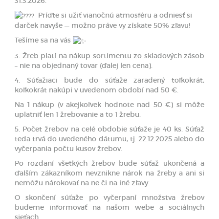
31.3.2026.
Príďte si užiť vianočnú atmosféru a odniesť si
darček navyše — možno práve vy získate 50% zľavu!
Tešíme sa na vás
3. Žreb platí na nákup sortimentu zo skladových zásob
– nie na objednaný tovar (ďalej len cena).
4. Súťažiaci bude do súťaže zaradený toľkokrát,
koľkokrát nakúpi v uvedenom období nad 50 €.
Na 1 nákup (v akejkoľvek hodnote nad 50 €) si môže
uplatniť len 1 žrebovanie a to 1 žrebu.
5. Počet žrebov na celé obdobie súťaže je 40 ks. Súťaž
teda trvá do uvedeného dátumu, tj. 22.12.2025 alebo do
vyčerpania počtu kusov žrebov.
Po rozdaní všetkých žrebov bude súťaž ukončená a
ďalším zákazníkom nevznikne nárok na žreby a ani si
nemôžu nárokovať na ne či na iné zľavy.
O skončení súťaže po vyčerpaní množstva žrebov
budeme informovať na našom webe a sociálnych
sieťach.