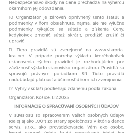
Nebezpečenstvo škody na Cene prechádza na výhercu
okamihom jej odovzdania.
10 Organizátor je zároveň oprávnený tento štatút a
podmienky v ňom obsiahnuté, najmä, ale nie výlučne
podmienky týkajúce sa súťaže a získania Ceny,
kedykoľvek zmeniť, súťaž skrátiť, predĺžiť, zrušiť či
upraviť.
11. Tieto pravidlá sú zverejnené na www.viktoria-
kral.net. V prípade potreby výkladu ktoréhokoľvek
ustanovenia týchto pravidiel je rozhodujúcim pre
záväznosť výkladu stanovisko organizátora. Pravidlá sa
spravujú právnym poriadkom SR. Tieto pravidlá
nadobúdajú platnosť a účinnosť dňom ich zverejnenia.
12. Výhry v súťaži podliehajú zdaneniu podľa zákona.
Organizátor, Košice, 1.12.2025
INFORMÁCIE O SPRACÚVANÍ OSOBNÝCH ÚDAJOV
V súvislosti so spracovaním Vašich osobných údajov
(ďalej aj ako „OÚ“) zo strany spoločnosti Viktória dance
servis, s.r.o.., ako prevádzkovateľa, Vám ako osobe,
ktorej osobné údaje budú spracúvané (ďalej len