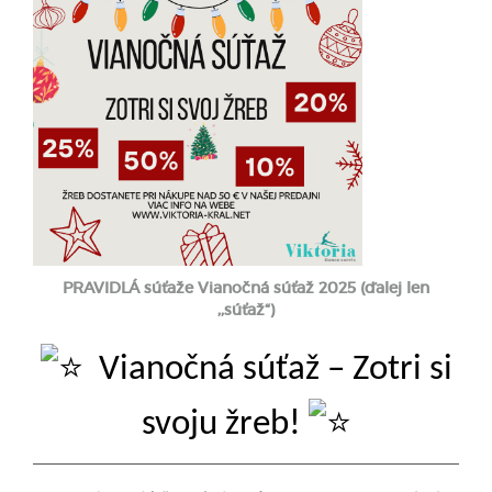
PRAVIDLÁ súťaže
Vianočná súťaž 202
5
(ďalej len
,,súťaž“)
Vianočná súťaž – Zotri si
svoju žreb!