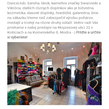
Danceclub, Sansha, látok, kameňov značky Swarovski a
Viktória, ďalších rôznych doplnkov ako je bižutéria,
kozmetika, vlasové doplnky, hnedidlá, galantéria, šitie
na zákazku.Vieme tiež zabezpečiť výrobu pohárov,
medajlí a trofejí na rôzne druhy súťaží. Veľmi radi Vás
privítame v našej predajni na Moyzesovej ulici 22 v
Košiciach a na Komenského 8, Modra :-)
Príďte a určite
si vyberiete!