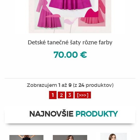
Detské tanečné šaty rôzne farby
70.00 €
Zobrazujem
1
až
9
(z
24
produktov)
1
2
3
[>>>]
NAJNOVŠIE
PRODUKTY