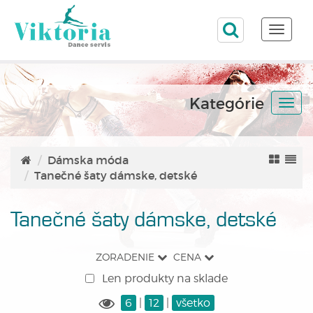
Toggle
naviga
Kategórie
Togg
navi
Dámska móda
Tanečné šaty dámske, detské
Tanečné šaty dámske, detské
ZORADENIE
CENA
Len produkty na sklade
6
|
12
|
všetko