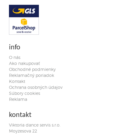
info
O nás
Ako nakupovať
Obchodné podmienky
Reklamačný poriadok
Kontakt
Ochrana osobných údajov
Súbory cookies
Reklama
kontakt
Viktoria dance servis s.r.o.
Moyzesova 22