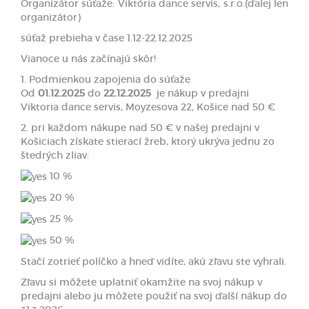
Organizátor súťaže: Viktória dance servis, s.r.o.(ďalej len
organizátor)
súťaž prebieha v čase 1.12-22.12.2025
Vianoce u nás začínajú skôr!
1. Podmienkou zapojenia do súťaže
Od
01.12.2025
do
22.12.2025
je nákup v predajni
Viktoria dance servis, Moyzesova 22, Košice nad 50 €
2. pri každom nákupe nad 50 € v našej predajni v
Košiciach získate stierací žreb, ktorý ukrýva jednu zo
štedrých zliav:
10 %
20 %
25 %
50 %
Stačí zotrieť políčko a hneď vidíte, akú zľavu ste vyhrali.
Zľavu si môžete uplatniť okamžite na svoj nákup v
predajni alebo ju môžete použiť na svoj ďalší nákup do