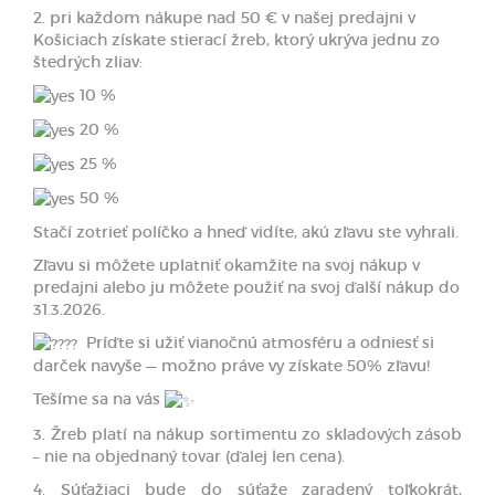
2. pri každom nákupe nad 50 € v našej predajni v
Košiciach získate stierací žreb, ktorý ukrýva jednu zo
štedrých zliav:
10 %
20 %
25 %
50 %
Stačí zotrieť políčko a hneď vidíte, akú zľavu ste vyhrali.
Zľavu si môžete uplatniť okamžite na svoj nákup v
predajni alebo ju môžete použiť na svoj ďalší nákup do
31.3.2026.
Príďte si užiť vianočnú atmosféru a odniesť si
darček navyše — možno práve vy získate 50% zľavu!
Tešíme sa na vás
3. Žreb platí na nákup sortimentu zo skladových zásob
– nie na objednaný tovar (ďalej len cena).
4. Súťažiaci bude do súťaže zaradený toľkokrát,