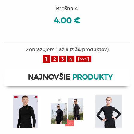
Brošňa 4
4.00 €
Zobrazujem
1
až
9
(z
34
produktov)
1
2
3
4
[>>>]
NAJNOVŠIE
PRODUKTY