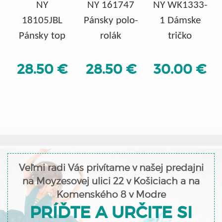
NY
NY 161747
NY WK1333-
18105JBL
Pánsky polo-
1 Dámske
Pánsky top
rolák
tričko
28.50 €
28.50 €
30.00 €
Veľmi radi Vás privítame v našej predajni
na Moyzesovej ulici 22 v Košiciach a na
Komenského 8 v Modre
PRÍĎTE A URČITE SI