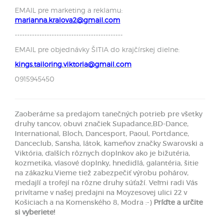
EMAIL pre marketing a reklamu:
marianna.kralova2@gmail.com
--------------------------------------------
EMAIL pre objednávky ŠITIA do krajčírskej dielne:
kings.tailoring.viktoria@gmail.com
0915945450
Zaoberáme sa predajom tanečných potrieb pre všetky
druhy tancov, obuvi značiek Supadance,BD-Dance,
International, Bloch, Dancesport, Paoul, Portdance,
Danceclub, Sansha, látok, kameňov značky Swarovski a
Viktória, ďalších rôznych doplnkov ako je bižutéria,
kozmetika, vlasové doplnky, hnedidlá, galantéria, šitie
na zákazku.Vieme tiež zabezpečiť výrobu pohárov,
medajlí a trofejí na rôzne druhy súťaží. Veľmi radi Vás
privítame v našej predajni na Moyzesovej ulici 22 v
Košiciach a na Komenského 8, Modra :-)
Príďte a určite
si vyberiete!