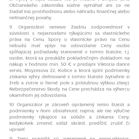
Občianskeho zákonníka súdne vymáhať ani za ne
žiadať inú protihodnotu alebo náhradu finančnej alebo
nefinančnej povahy.
9. Organizátor nenesie žiadnu zodpovednosť v
súvislosti s nejasnosťami týkajúcimi sa vlastníckeho
práva na Cenu. Spory o vlastnícke právo na Cenu
nebudú mať vplyv na odovzdanie Ceny osobe
spĺňajúcej požiadavky stanovené v tomto štatúte, t.j.
osobe, ktorá sa preukáže pokladničným dokladom na
nákup v hodnote min. 50 € v predajni Viktoria dance
servis, Moyzesova 22, Košice a ktorá splní podmienky
získania výhry definované v tomto štatúte (vytiahne si
žreb a zotrie si herné pole s príslušnou výškou zľavy).
Nebezpečenstvo škody na Cene prechádza na výhercu
okamihom jej odovzdania.
10 Organizátor je zároveň oprávnený tento štatút a
podmienky v ňom obsiahnuté, najmä, ale nie výlučne
podmienky týkajúce sa súťaže a získania Ceny,
kedykoľvek zmeniť, súťaž skrátiť, predĺžiť, zrušiť či
upraviť.
11. Tieto pravidlá sú zverejnené na www.viktoria-