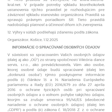
kral.net. V prípade potreby výkladu ktoréhokoľvek
ustanovenia týchto pravidiel je rozhodujúcim pre
záväznosť výkladu stanovisko organizátora. Pravidlá sa
spravujú právnym poriadkom SR. Tieto pravidlá
nadobúdajú platnosť a účinnosť dňom ich zverejnenia.
12. Výhry v súťaži podliehajú zdaneniu podľa zákona.
Organizátor, Košice, 1.12.2025
INFORMÁCIE O SPRACÚVANÍ OSOBNÝCH ÚDAJOV
V súvislosti so spracovaním Vašich osobných údajov
(ďalej aj ako „OÚ“) zo strany spoločnosti Viktória dance
servis, s.r.o.., ako prevádzkovateľa, Vám ako osobe,
ktorej osobné údaje budú spracúvané (ďalej len
„dotknutá osoba“) týmto poskytujeme informácie
podľa (i) článkov 13 a 14 Nariadenia Európskeho
parlamentu a Rady (EÚ) 2016/679 zo dňa 27. apríla
2016 o ochrane fyzických osôb pri spracúvaní
osobných údajov a o voľnom pohybe takýchto údajov,
ktorým sa zrušuje smernica 95/46/ES (všeobecné
nariadenie o ochrane osobných údajov) (ďalej len
„GDPR“) a podľa (ii) zákona č. 18/2018 Z. z. o ochrane