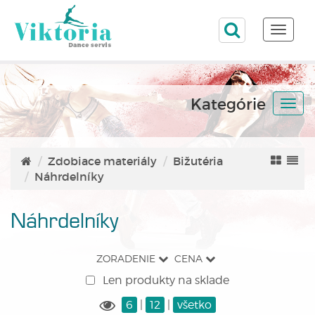
Toggle
naviga
Kategórie
Togg
navi
Zdobiace materiály
Bižutéria
Náhrdelníky
Náhrdelníky
ZORADENIE
CENA
Len produkty na sklade
6
|
12
|
všetko