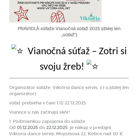
PRAVIDLÁ súťaže
Vianočná súťaž 202
5
(ďalej len
,,súťaž“)
Vianočná súťaž – Zotri si
svoju žreb!
Organizátor súťaže: Viktória dance servis, s.r.o.(ďalej len
organizátor)
súťaž prebieha v čase 1.12-22.12.2025
Vianoce u nás začínajú skôr!
1. Podmienkou zapojenia do súťaže
Od
01.12.2025
do
22.12.2025
je nákup v predajni
Viktoria dance servis, Moyzesova 22, Košice nad 50 €