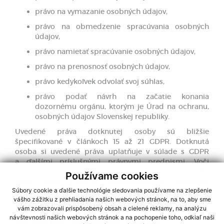
právo na vymazanie osobných údajov,
právo na obmedzenie spracúvania osobných
údajov,
právo namietať spracúvanie osobných údajov,
právo na prenosnosť osobných údajov,
právo kedykoľvek odvolať svoj súhlas,
právo podať návrh na začatie konania
dozornému orgánu, ktorým je Úrad na ochranu,
osobných údajov Slovenskej republiky.
Uvedené práva dotknutej osoby sú bližšie
špecifikované v článkoch 15 až 21 GDPR. Dotknutá
osoba si uvedené práva uplatňuje v súlade s GDPR
a ďalšími príslušnými právnymi predpismi. Voči
Viktória dance servis, s.r.o, si dotknutá osoba môže
Používame cookies
svoje práva uplatniť prostredníctvom písomnej
Súbory cookie a ďalšie technológie sledovania používame na zlepšenie
žiadosti alebo elektronickými prostriedkami. Ak o to
vášho zážitku z prehliadania našich webových stránok, na to, aby sme
požiada dotknutá osoba, informácie môže
vám zobrazovali prispôsobený obsah a cielené reklamy, na analýzu
prevádzkovateľ poskytnúť aj ústne, ak dotknutá osoba
návštevnosti našich webových stránok a na pochopenie toho, odkiaľ naši
preukáže svoju totožnosť iným spôsobom.