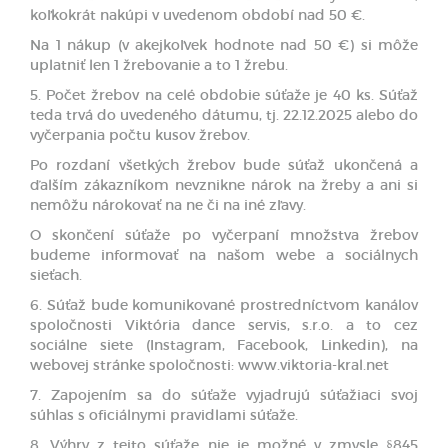
koľkokrát nakúpi v uvedenom období nad 50 €.
Na 1 nákup (v akejkoľvek hodnote nad 50 €) si môže
uplatniť len 1 žrebovanie a to 1 žrebu.
5. Počet žrebov na celé obdobie súťaže je 40 ks. Súťaž
teda trvá do uvedeného dátumu, tj. 22.12.2025 alebo do
vyčerpania počtu kusov žrebov.
Po rozdaní všetkých žrebov bude súťaž ukončená a
ďalším zákazníkom nevznikne nárok na žreby a ani si
nemôžu nárokovať na ne či na iné zľavy.
O skončení súťaže po vyčerpaní množstva žrebov
budeme informovať na našom webe a sociálnych
sieťach.
6. Súťaž bude komunikované prostredníctvom kanálov
spoločnosti Viktória dance servis, s.r.o. a to cez
sociálne siete (Instagram, Facebook, Linkedin), na
webovej stránke spoločnosti: www.viktoria-kral.net
7. Zapojením sa do súťaže vyjadrujú súťažiaci svoj
súhlas s oficiálnymi pravidlami súťaže.
8. Výhry z tejto súťaže nie je možné v zmysle §845