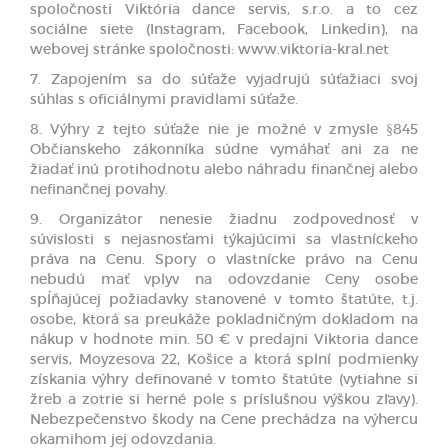
spoločnosti Viktória dance servis, s.r.o. a to cez
sociálne siete (Instagram, Facebook, Linkedin), na
webovej stránke spoločnosti: www.viktoria-kral.net
7. Zapojením sa do súťaže vyjadrujú súťažiaci svoj
súhlas s oficiálnymi pravidlami súťaže.
8. Výhry z tejto súťaže nie je možné v zmysle §845
Občianskeho zákonníka súdne vymáhať ani za ne
žiadať inú protihodnotu alebo náhradu finančnej alebo
nefinančnej povahy.
9. Organizátor nenesie žiadnu zodpovednosť v
súvislosti s nejasnosťami týkajúcimi sa vlastníckeho
práva na Cenu. Spory o vlastnícke právo na Cenu
nebudú mať vplyv na odovzdanie Ceny osobe
spĺňajúcej požiadavky stanovené v tomto štatúte, t.j.
osobe, ktorá sa preukáže pokladničným dokladom na
nákup v hodnote min. 50 € v predajni Viktoria dance
servis, Moyzesova 22, Košice a ktorá splní podmienky
získania výhry definované v tomto štatúte (vytiahne si
žreb a zotrie si herné pole s príslušnou výškou zľavy).
Nebezpečenstvo škody na Cene prechádza na výhercu
okamihom jej odovzdania.