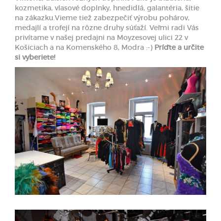
kozmetika, vlasové doplnky, hnedidlá, galantéria, šitie
na zákazku.Vieme tiež zabezpečiť výrobu pohárov,
medajlí a trofejí na rôzne druhy súťaží. Veľmi radi Vás
privítame v našej predajni na Moyzesovej ulici 22 v
Košiciach a na Komenského 8, Modra :-)
Príďte a určite
si vyberiete!