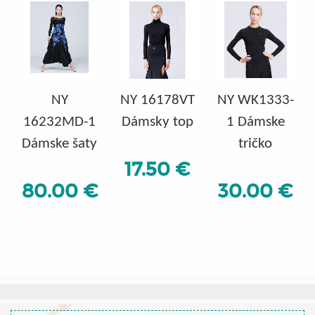
NY
NY 16178VT
NY WK1333-
16232MD-1
Dámsky top
1 Dámske
Dámske šaty
tričko
17.50 €
80.00 €
30.00 €