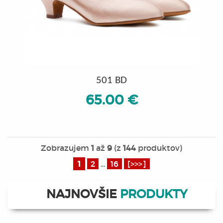
501 BD
65.00 €
Zobrazujem
1
až
9
(z
144
produktov)
1
2
...
16
[>>>]
NAJNOVŠIE
PRODUKTY