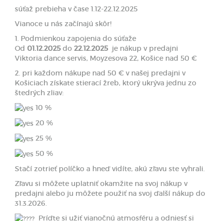
súťaž prebieha v čase 1.12-22.12.2025
Vianoce u nás začínajú skôr!
1. Podmienkou zapojenia do súťaže
Od
01.12.2025
do
22.12.2025
je nákup v predajni
Viktoria dance servis, Moyzesova 22, Košice nad 50 €
2. pri každom nákupe nad 50 € v našej predajni v
Košiciach získate stierací žreb, ktorý ukrýva jednu zo
štedrých zliav:
10 %
20 %
25 %
50 %
Stačí zotrieť políčko a hneď vidíte, akú zľavu ste vyhrali.
Zľavu si môžete uplatniť okamžite na svoj nákup v
predajni alebo ju môžete použiť na svoj ďalší nákup do
31.3.2026.
Príďte si užiť vianočnú atmosféru a odniesť si