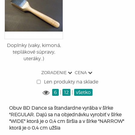
Doplnky (vaky, kimoná,
teplákové súpravy,
uteráky..)
ZORADENIE
CENA
Len produkty na sklade
6
|
12
|
všetko
Obuv BD Dance sa štandardne vyrába v šírke
"REGULAR. Dajú sa na objednávku vyrobiť v šírke
"WIDE" ktorá je o 0,4 cm širšia a v šírke "NARROW"
ktorá je o 0,4 cm užšia