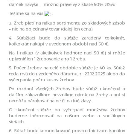
darček navyše — možno práve vy získate 50% zľavu!
Tešíme sa na vás
3. Žreb platí na nákup sortimentu zo skladových zásob
– nie na objednaný tovar (ďalej len cena).
4. Súťažiaci bude do súťaže zaradený toľkokrát,
koľkokrát nakúpi v uvedenom období nad 50 €.
Na 1 nákup (v akejkoľvek hodnote nad 50 €) si môže
uplatniť len 1 žrebovanie a to 1 žrebu.
5. Počet žrebov na celé obdobie súťaže je 40 ks. Súťaž
teda trvá do uvedeného dátumu, tj. 22.12.2025 alebo do
vyčerpania počtu kusov žrebov.
Po rozdaní všetkých žrebov bude súťaž ukončená a
ďalším zákazníkom nevznikne nárok na žreby a ani si
nemôžu nárokovať na ne či na iné zľavy.
O skončení súťaže po vyčerpaní množstva žrebov
budeme informovať na našom webe a sociálnych
sieťach.
6. Súťaž bude komunikované prostredníctvom kanálov