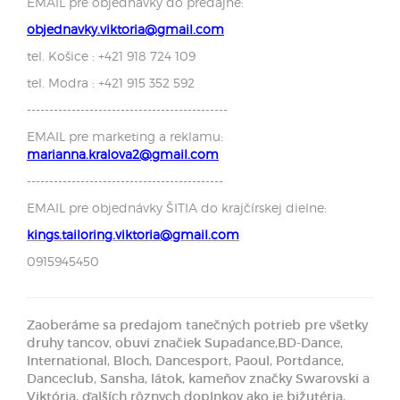
EMAIL pre objednávky do predajne:
objednavky.viktoria@gmail.com
tel. Košice : +421 918 724 109
tel. Modra : +421 915 352 592
---------------------------------------------
EMAIL pre marketing a reklamu:
marianna.kralova2@gmail.com
--------------------------------------------
EMAIL pre objednávky ŠITIA do krajčírskej dielne:
kings.tailoring.viktoria@gmail.com
0915945450
Zaoberáme sa predajom tanečných potrieb pre všetky
druhy tancov, obuvi značiek Supadance,BD-Dance,
International, Bloch, Dancesport, Paoul, Portdance,
Danceclub, Sansha, látok, kameňov značky Swarovski a
Viktória, ďalších rôznych doplnkov ako je bižutéria,