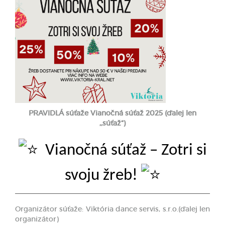
PRAVIDLÁ súťaže
Vianočná súťaž 202
5
(ďalej len
,,súťaž“)
Vianočná súťaž – Zotri si
svoju žreb!
Organizátor súťaže: Viktória dance servis, s.r.o.(ďalej len
organizátor)