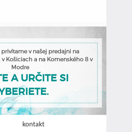
 privítame v našej predajni na
2 v Košiciach a na Komenského 8 v
Modre
E A URČITE SI
YBERIETE.
kontakt