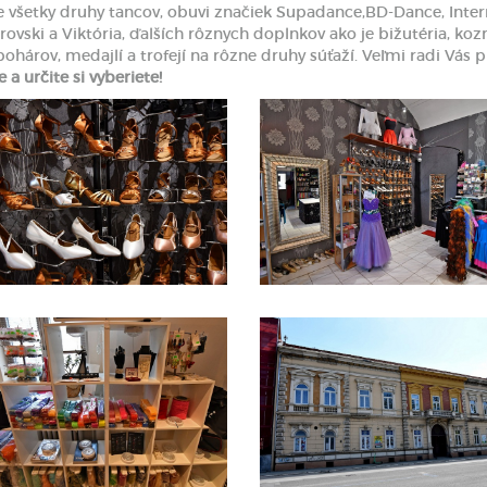
šetky druhy tancov, obuvi značiek Supadance,BD-Dance, Interna
ski a Viktória, ďalších rôznych doplnkov ako je bižutéria, kozm
ohárov, medajlí a trofejí na rôzne druhy súťaží. Veľmi radi Vás p
e a určite si vyberiete!