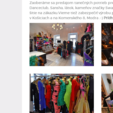
Zaoberáme sa predajom tanečných potrieb pre v
Danceclub, Sansha, látok, kameňov značky Swarov
šitie na zákazku.Vieme tiež zabezpečiť výrobu p
v Košiciach a na Komenského 8, Modra :-)
Príďt