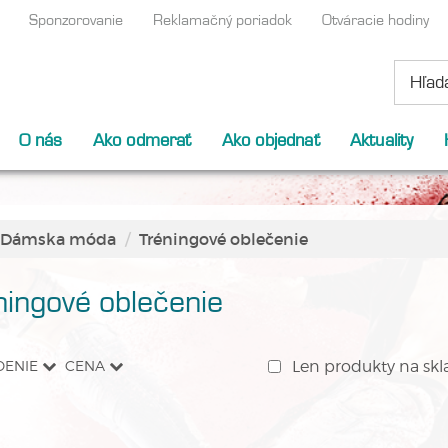
Sponzorovanie
Reklamačný poriadok
Otváracie hodiny
O nás
Ako odmerať
Ako objednať
Aktuality
Dámska móda
Tréningové oblečenie
ningové oblečenie
DENIE
CENA
Len produkty na skl