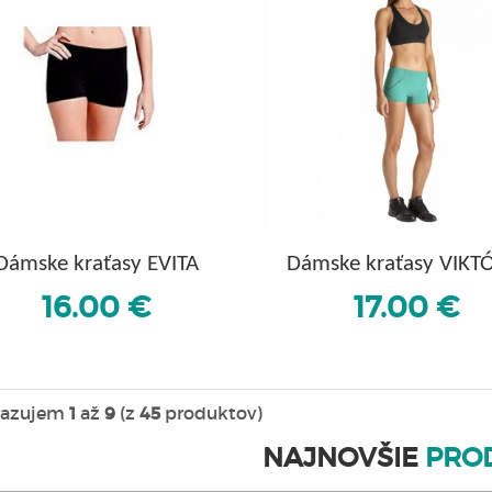
Dámske kraťasy EVITA
Dámske kraťasy VIKT
16.00 €
17.00 €
razujem
1
až
9
(z
45
produktov)
NAJNOVŠIE
PRO