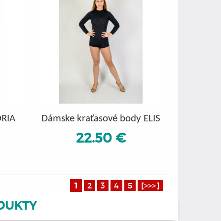
ÓRIA
Dámske kraťasové body ELIS
22.50 €
1
2
3
4
5
[>>>]
DUKTY