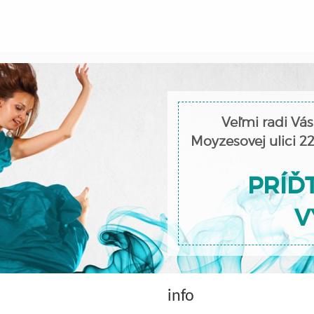
Veľmi radi Vás
Moyzesovej ulici 2
PRÍĎT
V
info