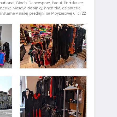
tional, Bloch, Dancesport, Paoul, Portdance,
etika, vlasové doplnky, hnedidlá, galantéria,
rivítame v našej predajni na Moyzesovej ulici 22