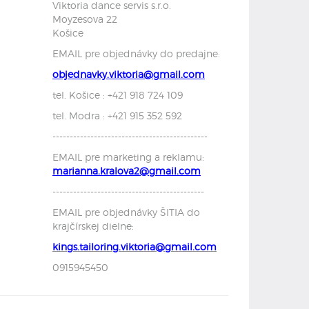
Viktoria dance servis s.r.o.
Moyzesova 22
Košice
EMAIL pre objednávky do predajne:
objednavky.viktoria@gmail.com
tel. Košice : +421 918 724 109
tel. Modra : +421 915 352 592
---------------------------------------------
EMAIL pre marketing a reklamu:
marianna.kralova2@gmail.com
--------------------------------------------
EMAIL pre objednávky ŠITIA do
krajčírskej dielne:
kings.tailoring.viktoria@gmail.com
0915945450