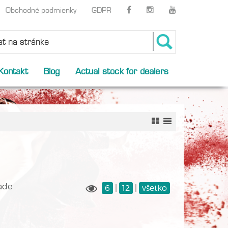
Obchodné podmienky
GDPR
Kontakt
Blog
Actual stock for dealers
ade
6
|
12
|
všetko