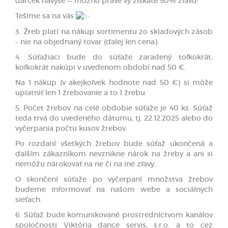
darček navyše — možno práve vy získate 50% zľavu!
Tešíme sa na vás
3. Žreb platí na nákup sortimentu zo skladových zásob
– nie na objednaný tovar (ďalej len cena).
4. Súťažiaci bude do súťaže zaradený toľkokrát,
koľkokrát nakúpi v uvedenom období nad 50 €.
Na 1 nákup (v akejkoľvek hodnote nad 50 €) si môže
uplatniť len 1 žrebovanie a to 1 žrebu.
5. Počet žrebov na celé obdobie súťaže je 40 ks. Súťaž
teda trvá do uvedeného dátumu, tj. 22.12.2025 alebo do
vyčerpania počtu kusov žrebov.
Po rozdaní všetkých žrebov bude súťaž ukončená a
ďalším zákazníkom nevznikne nárok na žreby a ani si
nemôžu nárokovať na ne či na iné zľavy.
O skončení súťaže po vyčerpaní množstva žrebov
budeme informovať na našom webe a sociálnych
sieťach.
6. Súťaž bude komunikované prostredníctvom kanálov
spoločnosti Viktória dance servis, s.r.o. a to cez