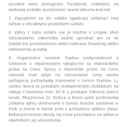
sociálne siete (Instagram, Facebook, Linkedin), na
webovej stránke spoločnosti: www.viktoria-kral.net
7. Zapojením sa do súťaže vyjadrujú súťažiaci svoj
súhlas s oficiálnymi pravidlami súťaže.
8. Výhry z tejto súťaže nie je možné v zmysle §845
Občianskeho zákonníka súdne vymáhať ani za ne
žiadať inú protihodnotu alebo náhradu finančnej alebo
nefinančnej povahy.
9. Organizátor nenesie žiadnu zodpovednosť v
súvislosti s nejasnosťami týkajúcimi sa vlastníckeho
práva na Cenu. Spory o vlastnícke právo na Cenu
nebudú mať vplyv na odovzdanie Ceny osobe
spĺňajúcej požiadavky stanovené v tomto štatúte, t.j.
osobe, ktorá sa preukáže pokladničným dokladom na
nákup v hodnote min. 50 € v predajni Viktoria dance
servis, Moyzesova 22, Košice a ktorá splní podmienky
získania výhry definované v tomto štatúte (vytiahne si
žreb a zotrie si herné pole s príslušnou výškou zľavy).
Nebezpečenstvo škody na Cene prechádza na výhercu
okamihom jej odovzdania.