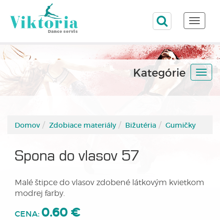
Toggle
naviga
Kategórie
Togg
navi
Domov
Zdobiace materiály
Bižutéria
Gumičky
Spona do vlasov 57
Malé štipce do vlasov zdobené látkovým kvietkom
modrej farby.
0.60 €
CENA: