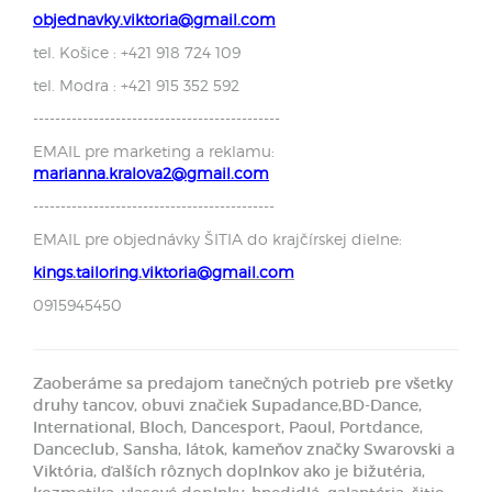
objednavky.viktoria@gmail.com
tel. Košice : +421 918 724 109
tel. Modra : +421 915 352 592
---------------------------------------------
EMAIL pre marketing a reklamu:
marianna.kralova2@gmail.com
--------------------------------------------
EMAIL pre objednávky ŠITIA do krajčírskej dielne:
kings.tailoring.viktoria@gmail.com
0915945450
Zaoberáme sa predajom tanečných potrieb pre všetky
druhy tancov, obuvi značiek Supadance,BD-Dance,
International, Bloch, Dancesport, Paoul, Portdance,
Danceclub, Sansha, látok, kameňov značky Swarovski a
Viktória, ďalších rôznych doplnkov ako je bižutéria,