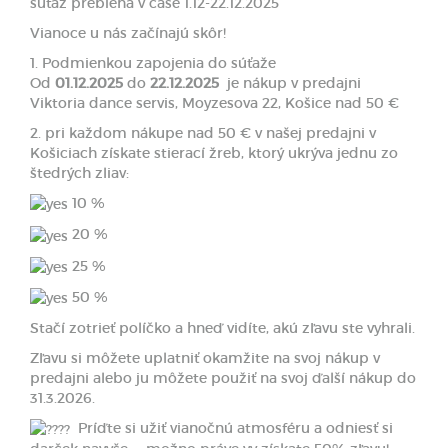
súťaž prebieha v čase 1.12-22.12.2025
Vianoce u nás začínajú skôr!
1. Podmienkou zapojenia do súťaže
Od
01.12.2025
do
22.12.2025
je nákup v predajni
Viktoria dance servis, Moyzesova 22, Košice nad 50 €
2. pri každom nákupe nad 50 € v našej predajni v
Košiciach získate stierací žreb, ktorý ukrýva jednu zo
štedrých zliav:
10 %
20 %
25 %
50 %
Stačí zotrieť políčko a hneď vidíte, akú zľavu ste vyhrali.
Zľavu si môžete uplatniť okamžite na svoj nákup v
predajni alebo ju môžete použiť na svoj ďalší nákup do
31.3.2026.
Príďte si užiť vianočnú atmosféru a odniesť si