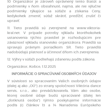
10 Organizátor je zároveň oprávnený tento štatút a
podmienky v ňom obsiahnuté, najmä, ale nie výlučne
podmienky týkajúce sa súťaže a získania Ceny,
kedykoľvek zmeniť, súťaž skrátiť, predĺžiť, zrušiť či
upraviť.
11. Tieto pravidlá sú zverejnené na www.viktoria-
kral.net. V prípade potreby výkladu ktoréhokoľvek
ustanovenia týchto pravidiel je rozhodujúcim pre
záväznosť výkladu stanovisko organizátora. Pravidlá sa
spravujú právnym poriadkom SR. Tieto pravidlá
nadobúdajú platnosť a účinnosť dňom ich zverejnenia.
12. Výhry v súťaži podliehajú zdaneniu podľa zákona.
Organizátor, Košice, 1.12.2025
INFORMÁCIE O SPRACÚVANÍ OSOBNÝCH ÚDAJOV
V súvislosti so spracovaním Vašich osobných údajov
(ďalej aj ako „OÚ“) zo strany spoločnosti Viktória dance
servis, s.r.o.., ako prevádzkovateľa, Vám ako osobe,
ktorej osobné údaje budú spracúvané (ďalej len
„dotknutá osoba“) týmto poskytujeme informácie
podľa (i) článkov 13 a 14 Nariadenia Európskeho