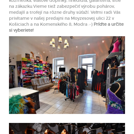
kozmetika, vlasové doplnky, hnedidlá, galantéria, šitie
na zákazku.Vieme tiež zabezpečiť výrobu pohárov,
medajlí a trofejí na rôzne druhy súťaží. Veľmi radi Vás
privítame v našej predajni na Moyzesovej ulici 22 v
Košiciach a na Komenského 8, Modra :-)
Príďte a určite
si vyberiete!