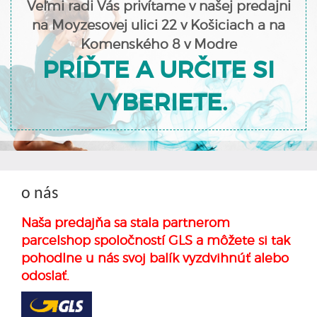
Veľmi radi Vás privítame v našej predajni
na Moyzesovej ulici 22 v Košiciach a na
Komenského 8 v Modre
PRÍĎTE A URČITE SI
VYBERIETE.
o nás
Naša predajňa sa stala partnerom
parcelshop spoločností GLS a môžete si tak
pohodlne u nás svoj balík vyzdvihnúť alebo
odoslať.