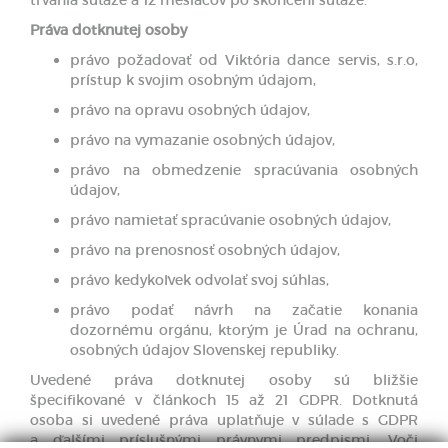
trvania súťaže a 12 mesiacov po skončení súťaže.
Práva dotknutej osoby
právo požadovať od Viktória dance servis, s.r.o,
prístup k svojim osobným údajom,
právo na opravu osobných údajov,
právo na vymazanie osobných údajov,
právo na obmedzenie spracúvania osobných
údajov,
právo namietať spracúvanie osobných údajov,
právo na prenosnosť osobných údajov,
právo kedykoľvek odvolať svoj súhlas,
právo podať návrh na začatie konania
dozornému orgánu, ktorým je Úrad na ochranu,
osobných údajov Slovenskej republiky.
Uvedené práva dotknutej osoby sú bližšie
špecifikované v článkoch 15 až 21 GDPR. Dotknutá
osoba si uvedené práva uplatňuje v súlade s GDPR
a ďalšími príslušnými právnymi predpismi. Voči