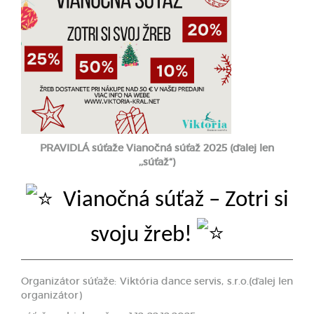
PRAVIDLÁ súťaže
Vianočná súťaž 202
5
(ďalej len
,,súťaž“)
Vianočná súťaž – Zotri si
svoju žreb!
Organizátor súťaže: Viktória dance servis, s.r.o.(ďalej len
organizátor)